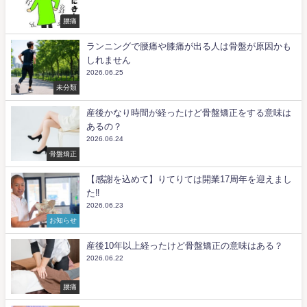
腰痛
ランニングで腰痛や膝痛が出る人は骨盤が原因かも
しれません
2026.06.25
未分類
産後かなり時間が経ったけど骨盤矯正をする意味は
あるの？
2026.06.24
骨盤矯正
【感謝を込めて】りてりては開業17周年を迎えまし
た‼️
2026.06.23
お知らせ
産後10年以上経ったけど骨盤矯正の意味はある？
2026.06.22
腰痛