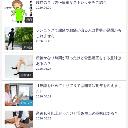
腰痛の直し方〜簡単なストレッチをご紹介
2026.06.30
腰痛
ランニングで腰痛や膝痛が出る人は骨盤が原因かも
しれません
2026.06.25
未分類
産後かなり時間が経ったけど骨盤矯正をする意味は
あるの？
2026.06.24
骨盤矯正
【感謝を込めて】りてりては開業17周年を迎えまし
た‼️
2026.06.23
お知らせ
産後10年以上経ったけど骨盤矯正の意味はある？
2026.06.22