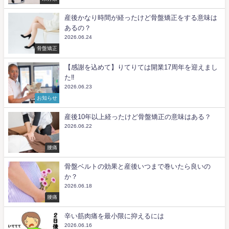
産後かなり時間が経ったけど骨盤矯正をする意味は
あるの？
2026.06.24
骨盤矯正
【感謝を込めて】りてりては開業17周年を迎えまし
た‼️
2026.06.23
お知らせ
産後10年以上経ったけど骨盤矯正の意味はある？
2026.06.22
腰痛
骨盤ベルトの効果と産後いつまで巻いたら良いの
か？
2026.06.18
腰痛
辛い筋肉痛を最小限に抑えるには
2026.06.16