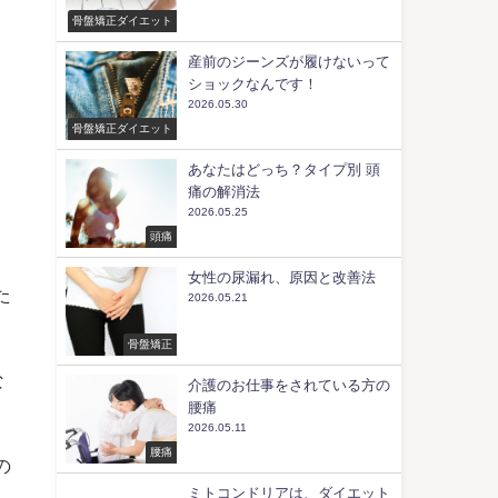
骨盤矯正ダイエット
産前のジーンズが履けないって
ショックなんです！
2026.05.30
骨盤矯正ダイエット
あなたはどっち？タイプ別 頭
痛の解消法
2026.05.25
頭痛
女性の尿漏れ、原因と改善法
た
2026.05.21
骨盤矯正
な
介護のお仕事をされている方の
腰痛
2026.05.11
腰痛
の
ミトコンドリアは、ダイエット