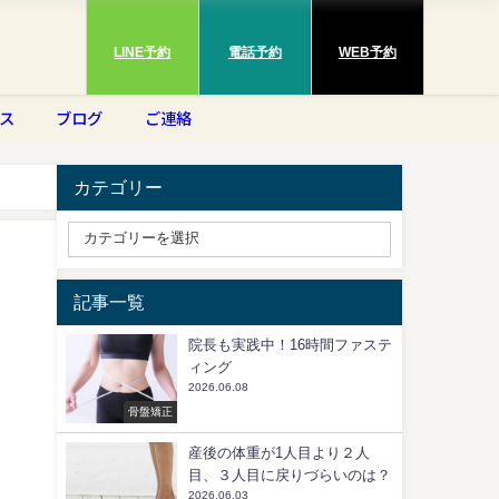
LINE予約
電話予約
WEB予約
ス
ブログ
ご連絡
カテゴリー
記事一覧
院長も実践中！16時間ファステ
ィング
2026.06.08
骨盤矯正
産後の体重が1人目より２人
目、３人目に戻りづらいのは？
2026.06.03