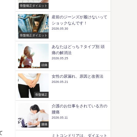
骨盤矯正ダイエット
産前のジーンズが履けないって
ショックなんです！
2026.05.30
骨盤矯正ダイエット
あなたはどっち？タイプ別 頭
痛の解消法
2026.05.25
頭痛
女性の尿漏れ、原因と改善法
2026.05.21
骨盤矯正
介護のお仕事をされている方の
腰痛
2026.05.11
腰痛
て
ミトコンドリアは、ダイエット