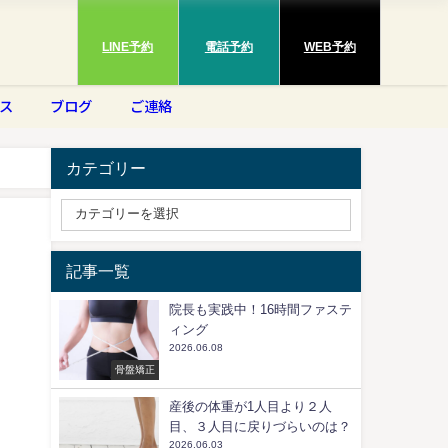
LINE予約
電話予約
WEB予約
ス
ブログ
ご連絡
カテゴリー
記事一覧
院長も実践中！16時間ファステ
ィング
2026.06.08
骨盤矯正
産後の体重が1人目より２人
目、３人目に戻りづらいのは？
2026.06.03