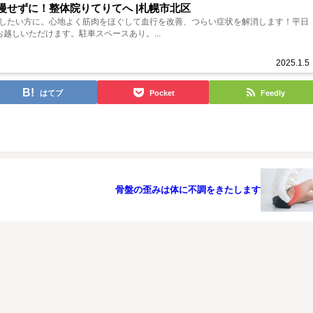
慢せずに！整体院りてりてへ |札幌市北区
したい方に。心地よく筋肉をほぐして血行を改善、つらい症状を解消します！平日
越しいただけます。駐車スペースあり。...
2025.1.5
はてブ
Pocket
Feedly
骨盤の歪みは体に不調をきたします